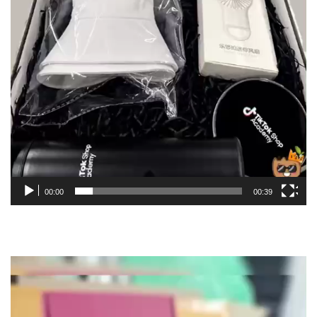
00:00
00:39
Video
Player