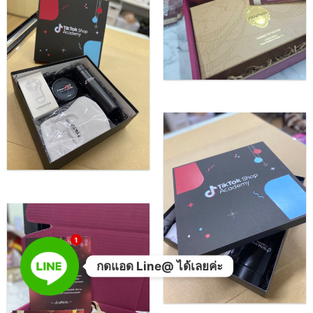
1
กดแอด Line@ ได้เลยค่ะ