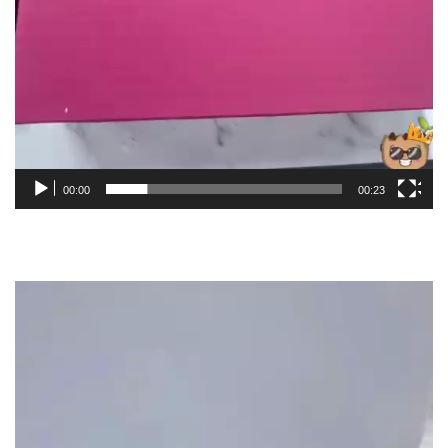
00:00
00:23
Video
Player