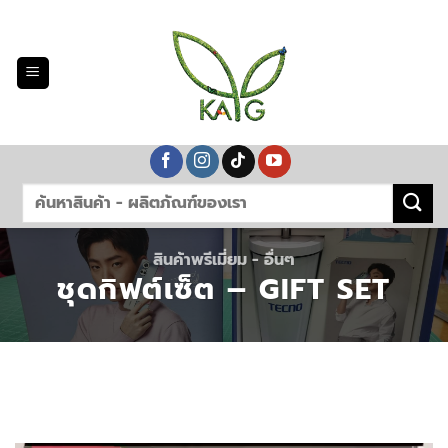
Skip
to
content
สินค้าพรีเมี่ยม - อื่นๆ
ชุดกิฟต์เซ็ต – GIFT SET