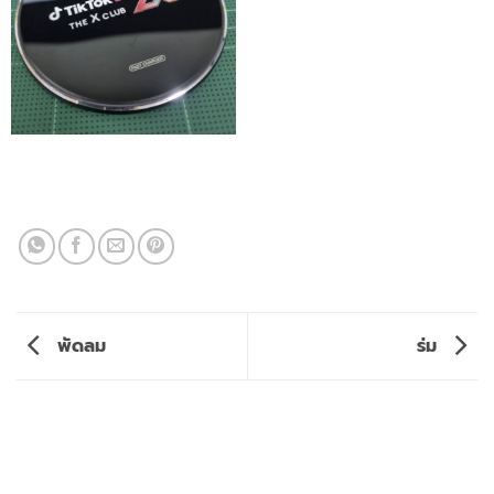
พัดลม
ร่ม