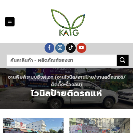
Skip
to
content
งานพิมพ์ระบบอิงค์เจท (งานไวนิล/งานป้าย/งานสติ๊กเกอร์/
ติดตั้ง-รื้อถอน)
ไวนิลป้ายติดรถแห่