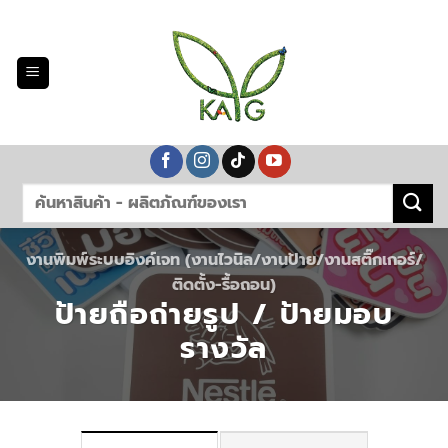
Skip
to
content
งานพิมพ์ระบบอิงค์เจท (งานไวนิล/งานป้าย/งานสติ๊กเกอร์/
ติดตั้ง-รื้อถอน)
ป้ายถือถ่ายรูป / ป้ายมอบ
รางวัล