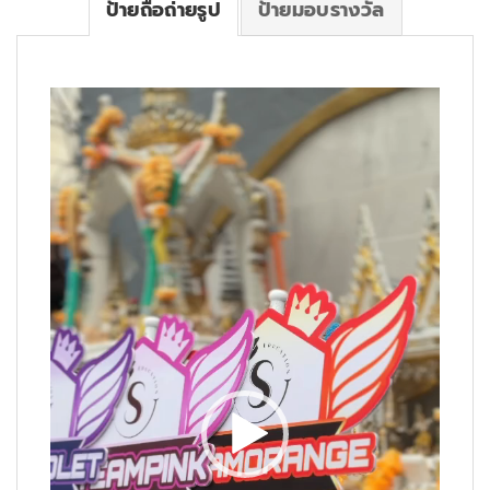
ป้ายถือถ่ายรูป
ป้ายมอบรางวัล
Video
Player