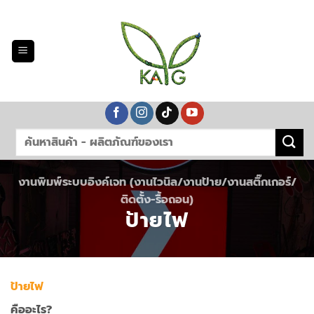
Skip
to
content
งานพิมพ์ระบบอิงค์เจท (งานไวนิล/งานป้าย/งานสติ๊กเกอร์/
ติดตั้ง-รื้อถอน)
ป้ายไฟ
ป้ายไฟ
คืออะไร?