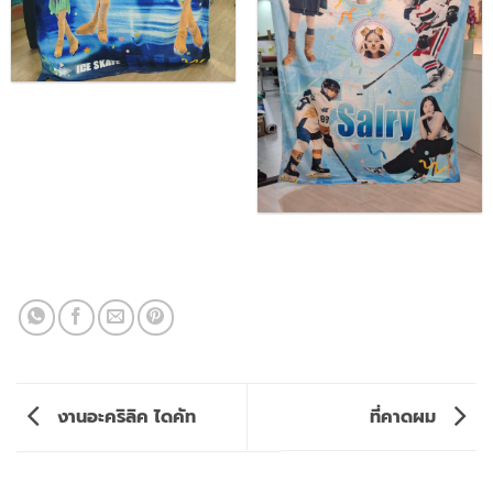
งานอะคริลิค ไดคัท
ที่คาดผม