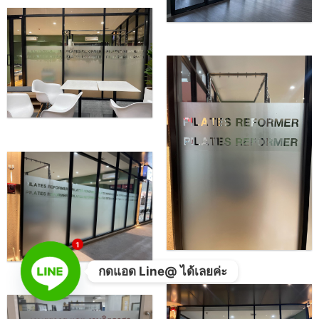
1
กดแอด Line@ ได้เลยค่ะ