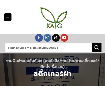
Skip
to
content
งานพิมพ์ระบบอิงค์เจท (งานไวนิล/งานป้าย/งานสติ๊กเกอร์/
ติดตั้ง-รื้อถอน)
สติ๊กเกอร์ฝ้า