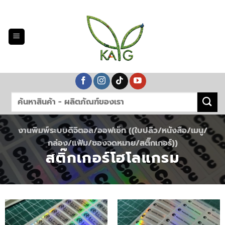
Skip
to
content
งานพิมพ์ระบบดิจิตอล/ออฟเซ็ท ((ใบปลิว/หนังสือ/เมนู/
กล่อง/แฟ้ม/ซองจดหมาย/สติ๊กเกอร์))
สติ๊กเกอร์โฮโลแกรม