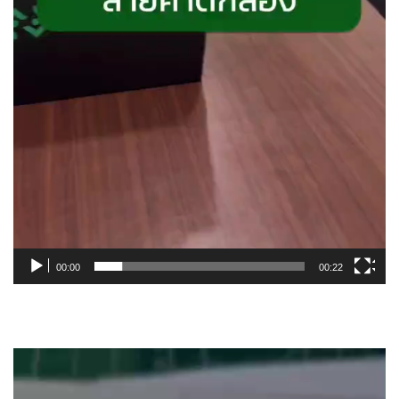
00:00
00:22
Video
Player