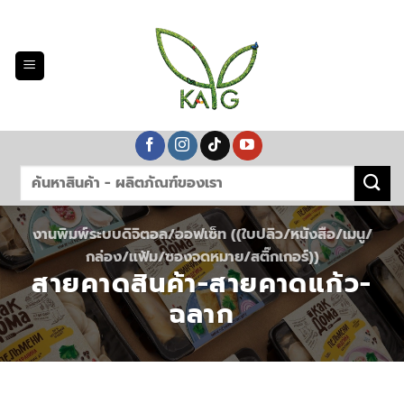
Skip
to
content
งานพิมพ์ระบบดิจิตอล/ออฟเซ็ท ((ใบปลิว/หนังสือ/เมนู/
กล่อง/แฟ้ม/ซองจดหมาย/สติ๊กเกอร์))
สายคาดสินค้า-สายคาดแก้ว-
ฉลาก