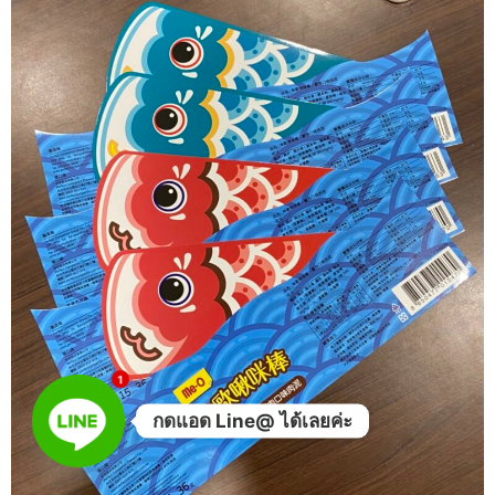
1
กดแอด Line@ ได้เลยค่ะ