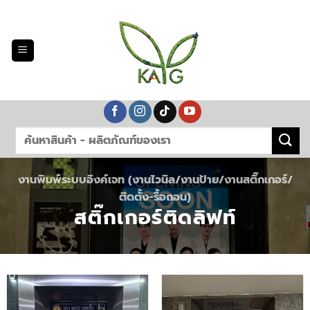
Skip
to
content
งานพิมพ์ระบบอิงค์เจท (งานไวนิล/งานป้าย/งานสติ๊กเกอร์/
ติดตั้ง-รื้อถอน)
สติ๊กเกอร์ติดลิฟท์