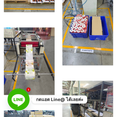
1
กดแอด Line@ ได้เลยค่ะ