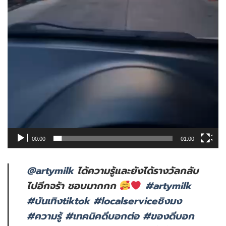
00:00
01:00
@artymilk
ได้ความรู้และยังได้รางวัลกลับ
ไปอีกจร้า ชอบมากกก
#artymilk
#บันเทิงtiktok
#localserviceชิงมง
#ความรู้
#เทคนิคดีบอกต่อ
#ของดีบอก